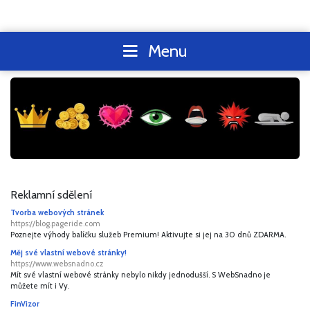
Menu
Reklamní sdělení
Tvorba webových stránek
https://blog.pageride.com
Poznejte výhody balíčku služeb Premium! Aktivujte si jej na 30 dnů ZDARMA.
Měj své vlastní webové stránky!
https://www.websnadno.cz
Mít své vlastní webové stránky nebylo nikdy jednodušší. S WebSnadno je
můžete mít i Vy.
FinVizor