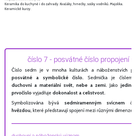
Keramika do kuchyně i do zahrady. Kvašáky, hrnečky, sošky vodníků. Majolika.
Keramické kurzy.
číslo 7 - posvátné číslo propojení 
Číslo sedm je v mnoha kulturách a náboženstvích p
posvátné a symbolické číslo.
Sedmička je čísle
duchovní a materiální svět, nebe a zemi.
Jako
jediné
prvočíslo
vyjadřuje
dokonalost a celistvost.
Symbolizována bývá
sedmiramenným svícnem
č
hvězdou,
které představují spojení mezi různými dimenzem
duchovní a náboženský význam