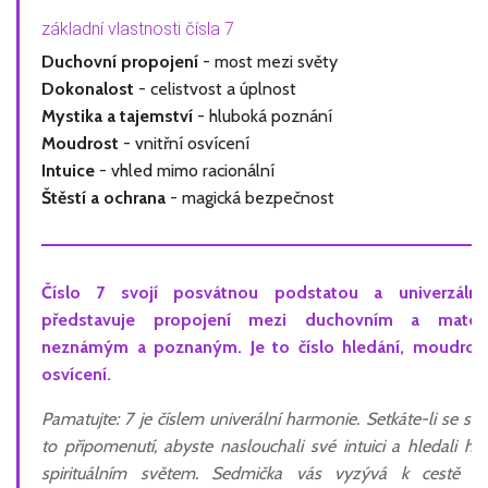
základní vlastnosti čísla 7
Duchovní propojení
- most mezi světy
Dokonalost
- celistvost a úplnost
Mystika a tajemství
- hluboká poznání
Moudrost
- vnitřní osvícení
Intuice
- vhled mimo racionální
Štěstí a ochrana
- magická bezpečnost
Číslo 7 svojí
posvátnou podstatou a univerzáln
představuje
propojení mezi duchovním a materi
neznámým a poznaným.
Je to číslo
hledání, moudrost
osvícení.
Pamatujte: 7 je číslem univerální harmonie. Setkáte-li se s n
to připomenutí, abyste naslouchali své intuici a hledali hlu
spirituálním světem. Sedmička vás vyzývá k cestě s