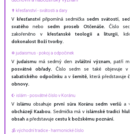
✝️ křesťanství - svátosti a dary
V
křesťanství
připomíná sedmička
sedm svátostí, sed
svatého
nebo
sedm proseb Otčenáše.
Číslo sedm
zakořeněno v
křesťanské teologii a liturgii,
kde r
dokonalost Boží tvorby.
✡️ judaismus - pokoj a odpočinek
V
judaismu
má sedmý den
zvláštní význam,
patří m
posvátné obřady.
Číslo sedm se také objevuje v
sabatického odpočinku
a v
šemitě,
která představuje
ča
obnovy.
☪️ islám - posvátné číslo v Koránu
V
islámu
obsahuje
první súra Koránu sedm veršů
a vě
obcházejí Kaabou.
Sedmička má v
islámské tradici hlubo
obsah
a představuje
cestu k božskému poznání.
🕉️ východní tradice - harmonické číslo