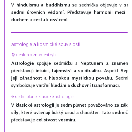
V
hinduismu a buddhismu
se sedmička objevuje v
sed
sedmi úrovních vědomí.
Představuje
harmonii mezi tě
duchem
a
cestu k osvícení.
astrologie a kosmické souvislosti
🔭 neptun a znamení ryb
Astrologie
spojuje sedmičku s
Neptunem a znamení
představují
intuici, tajemství a spiritualitu.
Aspekt
Septi
její záhadnost a hlubokou mystickou povahu.
Sedmička
symbolizuje
vnitřní hledání a duchovní transformaci.
⭐ sedm planet klasické astrologie
V
klasické astrologii
je sedm planet považováno za
zákl
síly,
které ovlivňují lidský osud a charakter. Tato
sedmičle
představuje
celistvost vesmíru.