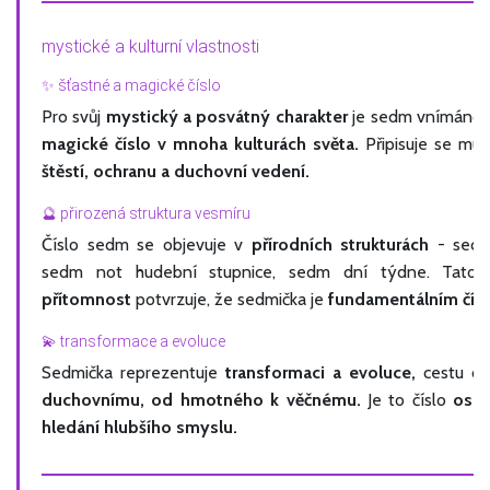
mystické a kulturní vlastnosti
✨ šťastné a magické číslo
Pro svůj
mystický a posvátný charakter
je sedm vnímáno 
magické číslo v mnoha kulturách světa.
Připisuje se mu
štěstí, ochranu a duchovní vedení.
🔮 přirozená struktura vesmíru
Číslo sedm se objevuje v
přírodních strukturách
- sedm
sedm not hudební stupnice, sedm dní týdne. Tat
přítomnost
potvrzuje, že sedmička je
fundamentálním čísl
💫 transformace a evoluce
Sedmička reprezentuje
transformaci a evoluce,
cestu o
duchovnímu, od hmotného k věčnému.
Je to číslo
osob
hledání hlubšího smyslu.