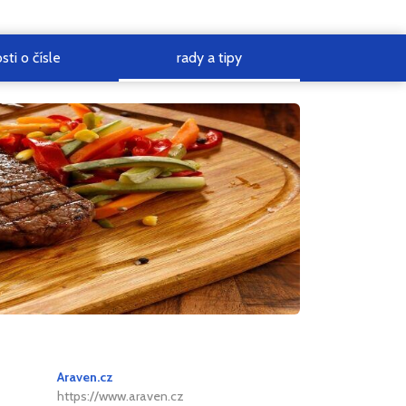
sti o čísle
rady a tipy
Araven.cz
https://www.araven.cz