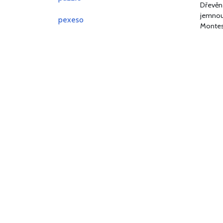
Dřevěné
jemnou 
pexeso
Montes