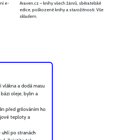
ní e-
Araven.cz – knihy všech žánrů, sběratelské
edice, poškozené knihy a starožitnosti. Vše
skladem.
:
í vlákna a dodá masu
ázi oleje, bylin a
in před grilováním ho
jové teploty a
 uhlí po stranách