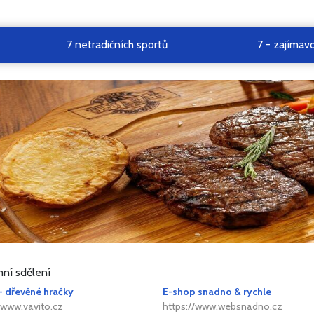
7 netradičních sportů
7 - zajímavo
ní sdělení
- dřevěné hračky
E-shop snadno & rychle
/www.vavito.cz
https://www.websnadno.cz