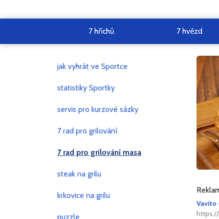
7 hříchů
7 hvězd
jak vyhrát ve Sportce
statistiky Sportky
servis pro kurzové sázky
7 rad pro grilování
7 rad pro grilování masa
steak na grilu
Reklam
krkovice na grilu
Vavito 
https:/
puzzle