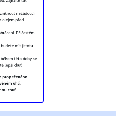
d. Zajistíte tak
vzniknout nežádoucí
o olejem před
obrácení. Při častém
budete mít jistotu
- během této doby se
ě lepší chuť.
le propečeného,
věném uhlí.
nou chuť.