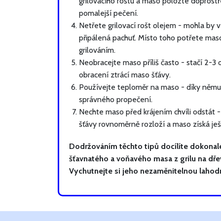
grilovacího roštu a maso položte doprostře
pomalejší pečení.
Netřete grilovací rošt olejem - mohla by 
připálená pachuť. Místo toho potřete mas
grilováním.
Neobracejte maso příliš často - stačí 2-3 
obracení ztrácí maso šťávy.
Používejte teploměr na maso - díky němu 
správného propečení.
Nechte maso před krájením chvíli odstát 
šťávy rovnoměrně rozloží a maso získá ješt
Dodržováním těchto tipů docílíte dokona
šťavnatého a voňavého masa z grilu na dře
Vychutnejte si jeho nezaměnitelnou lahod