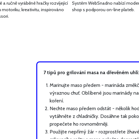
 a ručně vyráběné hračky rozvíjející
Systém WebSnadno nabízí moder
motoriku, kreativitu, inspirováno
shop s podporou on-line plateb.
sori.
7 tipů pro grilování masa na dřevěném uhlí
Marinujte maso předem - marináda změkč
výraznou chuť. Oblíbené jsou marinády na b
koření.
Nechte maso předem odstát - několik hod
vytáhněte z chladničky. Dosáhne tak poko
propečete ho rovnoměrněji.
Použijte nepřímý žár - rozprostřete žhavé