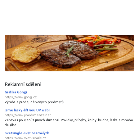
Reklamní sdělení
Grafika Gongi
https://www.gongi.cz
Výroba a prodej dárkových předmětů
Jsme lásky-lift you UP web!
https://www.jinedimenze.net
Zábava i poučení z jiných dimenzí. Povídky, příběhy, knihy, hudba, láska a mnoho
dalšího...
Svetsingle-svět osamělých
https://www.svet-single.cz