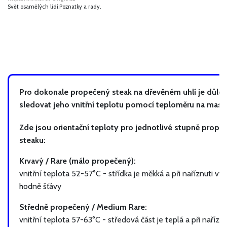
Svět osamělých lidí.Poznatky a rady.
Pro dokonale propečený steak na dřevěném uhlí je důlež
sledovat jeho vnitřní teplotu pomocí teploměru na maso
Zde jsou orientační teploty pro jednotlivé stupně prope
steaku:
Krvavý / Rare (málo propečený):
vnitřní teplota 52-57°C - střídka je měkká a při naříznuti vy
hodně šťávy
Středně propečený / Medium Rare:
vnitřní teplota 57-63°C - středová část je teplá a při naříznu