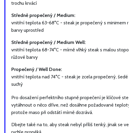
trochu krvácí
Středně propečený / Medium:
vnitřní teplota 63-68°C - steak je propečený s minimem rů
barvy uprostřed
Středně propečený / Medium Well:
vnitřní teplota 68-74°C - mírně vlhký steak s malou stopou
růžové barvy
Propečený / Well Done:
vnitřní teplota nad 74°C - steak je zcela propečený, šedé b
suchý
Pro dosažení perfektního stupně propečení je klíčové steak 
vytáhnout o něco dříve, než dosáhne požadované teploty,
protože maso při odstátí mírně dozrává.
Dbejte také na to, aby steak nebyl příliš tenký, jinak se velm
rychle propéká.